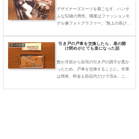
デザイナーズスーツを着こなす、ハンサ
ムな52歳の男性。職業はファッションモ
デル兼フォトグラファー。”無上の喜びを
追及せよ、ただし悪夢を生きる覚悟で。”
彼の人生訓だ。いったい彼はどうし
引き戸の戸車を交換したら、扉の開
て・・・。
日々の生活
け閉めがとても楽になった話
数か月前から自宅の引き戸の調子が悪か
ったため、戸車を交換することに。作業
は簡単、料金も部品代だけで済み、これ
は業者を呼ぶ必要は全く無かった
な・・・という結論に。但し、作業が簡
単と言っても、交換時にはいくつかの注
意点も・・・。