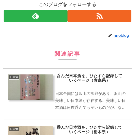
このブログをフォローする
nnoblog
関連記事
呑んだ日本酒を、ひたすら記録して
日本酒
いくページ（青森県）
日本全国には沢山の酒蔵があり、沢山の
美味しい日本酒が存在する。美味しい日
本酒は何度呑んでも良いものだが、なる
べくたくさんの日本酒を味わってみた
い。そのためには、「この日本酒、以前
呑んだ日本酒を、ひたすら記録して
に呑んだっけ？忘れた。」という事態を
日本酒
いくページ（栃木県）