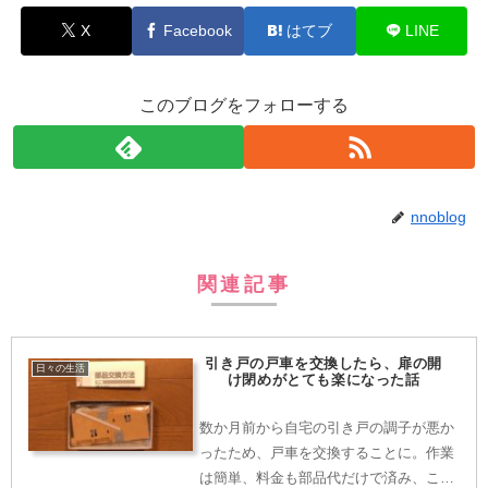
X
Facebook
はてブ
LINE
このブログをフォローする
nnoblog
関連記事
引き戸の戸車を交換したら、扉の開
日々の生活
け閉めがとても楽になった話
数か月前から自宅の引き戸の調子が悪か
ったため、戸車を交換することに。作業
は簡単、料金も部品代だけで済み、これ