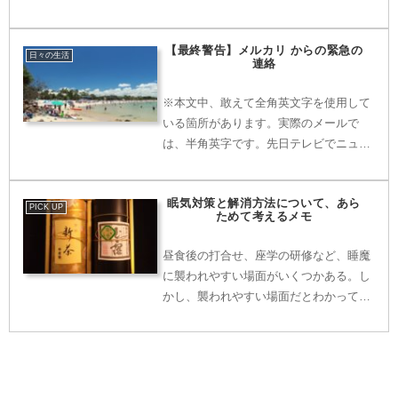
は業者を呼ぶ必要は全く無かった
な・・・という結論に。但し、作業が簡
【最終警告】メルカリ からの緊急の
単と言っても、交換時にはいくつかの注
日々の生活
連絡
意点も・・・。
※本文中、敢えて全角英文字を使用して
いる箇所があります。実際のメールで
は、半角英字です。先日テレビでニュー
スを見ていると、「えきねっと」を騙る
スパムメールが方々に送られているとの
眠気対策と解消方法について、あら
こと。迷惑メールはプロバイダの方で一
PICK UP
ためて考えるメモ
次処理（仕訳）をおこなって...
昼食後の打合せ、座学の研修など、睡魔
に襲われやすい場面がいくつかある。し
かし、襲われやすい場面だとわかってい
るなら、あらかじめそれに備えたり、万
が一襲われてしまった場合の対処につい
て考えておくこともできる。実践に基づ
き、効果があった方法について、ここに