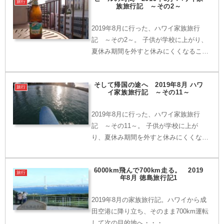
旅行
族旅行記 ～その2～
2019年8月に行った、ハワイ家族旅行
記 ～その2～。 子供が学校に上がり、
夏休み期間を外すと休みにくくなるこ
と、そして家族からの（脅迫に近い）要
望に押され、まさかまさかの、ピークシ
そして帰国の途へ 2019年8月 ハワ
ーズン（8月）にハワイに行くこと
旅行
イ家族旅行記 ～その11～
に・・・。
2019年8月に行った、ハワイ家族旅行
記 ～その11～。 子供が学校に上が
り、夏休み期間を外すと休みにくくなる
こと、そして家族からの（脅迫に近い）
要望に押され、まさかまさかの、ピーク
6000km飛んで700km走る。 2019
シーズン（8月）にハワイに行くこと
旅行
年8月 徳島旅行記1
に・・・。
2019年8月の家族旅行記。ハワイから成
田空港に降り立ち、そのまま700km運転
して次の目的地へ・・・。