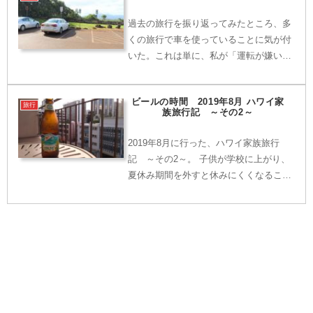
に・・・。
過去の旅行を振り返ってみたところ、多
くの旅行で車を使っていることに気が付
いた。これは単に、私が「運転が嫌いで
はない」というだけでは無く、車で旅行
する事にはメリットがあるからだ。今回
ビールの時間 2019年8月 ハワイ家
は、そのメリットについて考えたい。車
旅行
族旅行記 ～その2～
で旅行することのメリット...
2019年8月に行った、ハワイ家族旅行
記 ～その2～。 子供が学校に上がり、
夏休み期間を外すと休みにくくなるこ
と、そして家族からの（脅迫に近い）要
望に押され、まさかまさかの、ピークシ
ーズン（8月）にハワイに行くこと
に・・・。