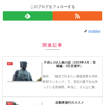
このブログをフォローする
nnoblog
関連記事
子供との2人旅の話（2019年3月：茨
旅行
城編：3日目後半）
毎年、「観光で行きたい都道府県＆市区
町村ランキング」で、安定の最下位を誇
っている茨城県。本当に、そんなに魅
力・見どころが無い県なのか？子供から
「茨城県に行きたい。」という要望が出
自動車旅行のススメ
たため、これ幸いと行ってみること
旅行