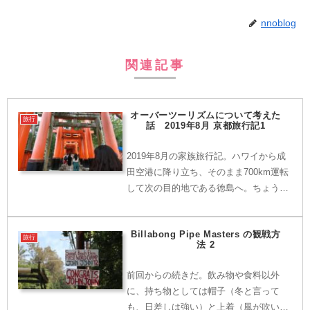
nnoblog
関連記事
オーバーツーリズムについて考えた
旅行
話 2019年8月 京都旅行記1
2019年8月の家族旅行記。ハワイから成
田空港に降り立ち、そのまま700km運転
して次の目的地である徳島へ。ちょうど
タイミングが合ったので、帰路に京都へ
立ち寄って・・・。
Billabong Pipe Masters の観戦方
旅行
法 2
前回からの続きだ。飲み物や食料以外
に、持ち物としては帽子（冬と言って
も、日差しは強い）と上着（風が吹いた