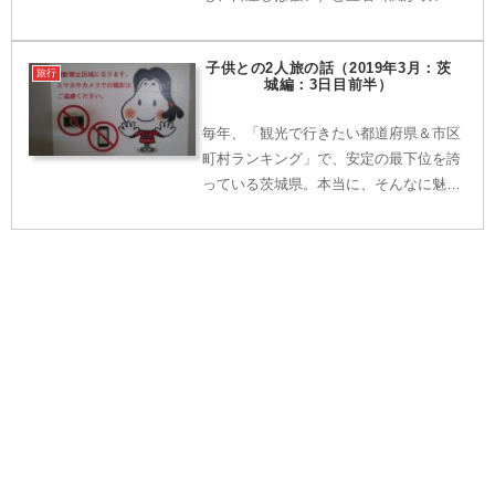
り、早朝は冷える）は必須だ。カメラや
スマホは、あるに越したことは無い。ス
子供との2人旅の話（2019年3月：茨
マホは現地での情報収集や、選手との自
旅行
城編：3日目前半）
撮り用。写真を撮るなら、40...
毎年、「観光で行きたい都道府県＆市区
町村ランキング」で、安定の最下位を誇
っている茨城県。本当に、そんなに魅
力・見どころが無い県なのか？子供から
「茨城県に行きたい。」という要望が出
たため、これ幸いと行ってみること
に・・・。