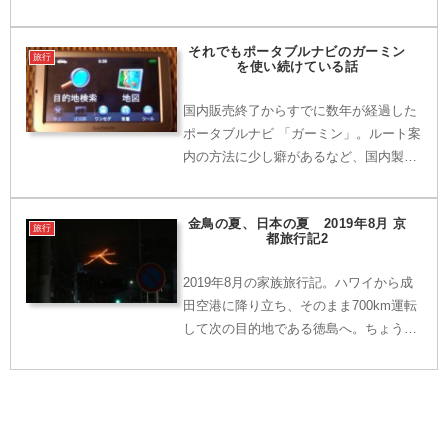
に抑え、もう少し規定ギリギリのポイン
ト数で達成することも可能だったのです
それでもポータブルナビのガーミン
が、「せっかくだから」という理由で少
旅行
を使い続けている話
しだけオーバーさせてます...
国内販売終了からすでに数年が経過した
ポータブルナビ 「ガーミン」。ルート案
内の方法に少し癖があるなど、国内製品
と比べて使い勝手が良いとはお世辞にも
言えないのだが、それでも使い続けてし
金鳥の夏、日本の夏 2019年8月 京
まう理由とは・・・。
旅行
都旅行記2
2019年8月の家族旅行記。ハワイから成
田空港に降り立ち、そのまま700km運転
して次の目的地である徳島へ。ちょうど
タイミングが合ったので、帰路に京都へ
立ち寄って・・・。